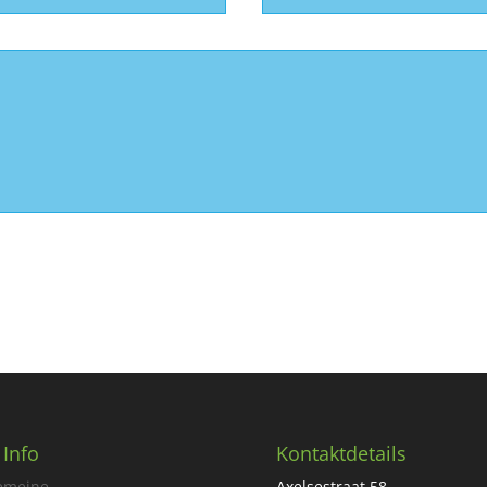
 Info
Kontaktdetails
emeine
Axelsestraat 58